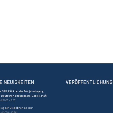
E NEUIGKEITEN
VERÖFFENTLICHUNG
s GRK 2945 bei der Frühjahrstagung
r Deutschen Shakespeare-Gesellschaft
Juli 2026 - 8:29
log der Disziplinen on tour
 Juni 2026 - 10:56