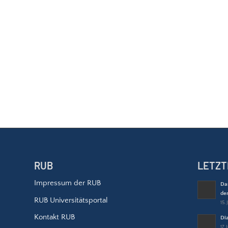
RUB
LETZT
Impressum der RUB
Da
de
RUB Universitätsportal
15. 
Kontakt RUB
Dia
17.