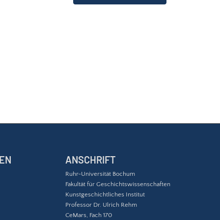
EN
ANSCHRIFT
Ruhr-Universität Bochum
Fakultät für Geschichtswissenschaften
Kunstgeschichtliches Institut
Professor Dr. Ulrich Rehm
CeMars, Fach 170