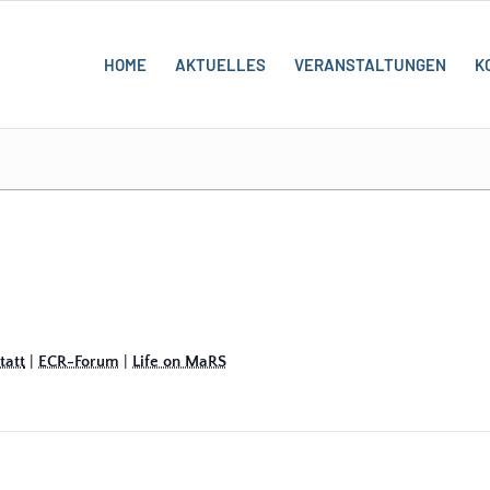
HOME
AKTUELLES
VERANSTALTUNGEN
K
att
|
ECR-Forum
|
Life on MaRS