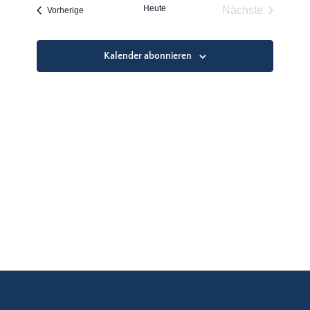
und
Heute
Nächste
Veranstaltungen
Vorherige
Ansichten
Veranstaltun
Navigatio
Kalender abonnieren