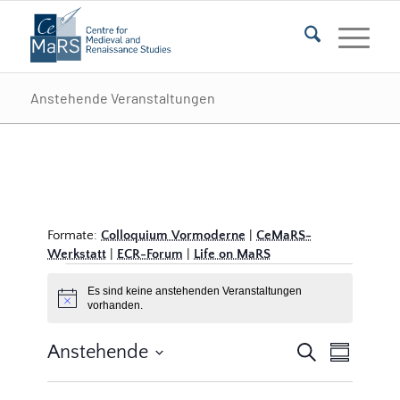
Anstehende Veranstaltungen
Formate:
Colloquium Vormoderne
|
CeMaRS-
Werkstatt
|
ECR-Forum
|
Life on MaRS
Veranstaltungen
Es sind keine anstehenden Veranstaltungen
Hinweis
vorhanden.
Veransta
Veranst
Anstehende
Suche
Zusammenf
Ansicht
Suche
Datum
Navigat
auswählen.