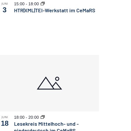
15:00
-
18:00
JUNI
3
HTR|XML|TEI-Werkstatt im CeMaRS
18:00
-
20:00
JUNI
18
Lesekreis Mittelhoch- und -
niederdeutsch im CeMaRS