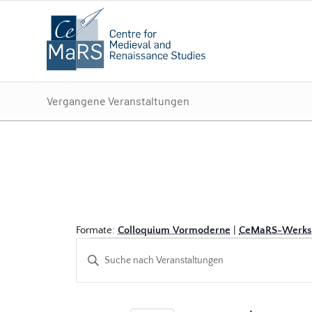
Vergangene Veranstaltungen
Formate:
Colloquium Vormoderne
|
CeMaRS-Werkst
Veranstaltungen
Veranstaltungen
Bitte
Suche
Schlüsselwort
und
eingeben.
Suche
Ansichten,