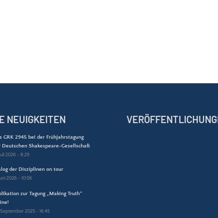
E NEUIGKEITEN
VERÖFFENTLICHUNG
s GRK 2945 bei der Frühjahrstagung
r Deutschen Shakespeare-Gesellschaft
Juli 2026 - 8:29
log der Disziplinen on tour
 Juni 2026 - 10:56
likation zur Tagung „Making Truth“
ine!
 September 2025 - 16:45