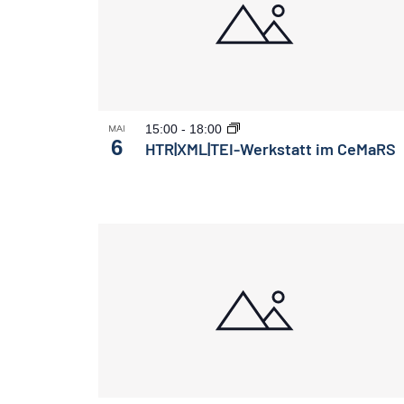
15:00
-
18:00
MAI
6
HTR|XML|TEI-Werkstatt im CeMaRS