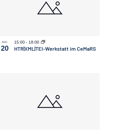
15:00
-
18:00
MAI
20
HTR|XML|TEI-Werkstatt im CeMaRS