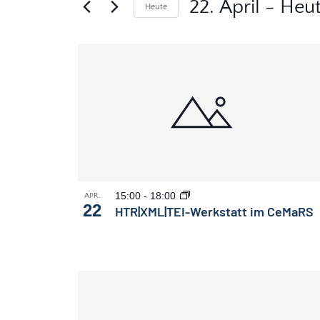
nach
22. April
 - 
Heu
Heute
Navigation
Veranstaltungen
Datum
Schlüsselwort.
auswählen.
List
of
Veranstaltungen
in
Photo
View
15:00
-
18:00
APR.
22
HTR|XML|TEI-Werkstatt im CeMaRS