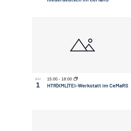
15:00
-
18:00
JULI
1
HTR|XML|TEI-Werkstatt im CeMaRS