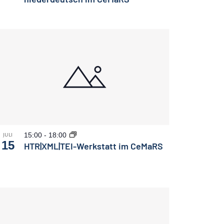
15:00
-
18:00
JULI
15
HTR|XML|TEI-Werkstatt im CeMaRS