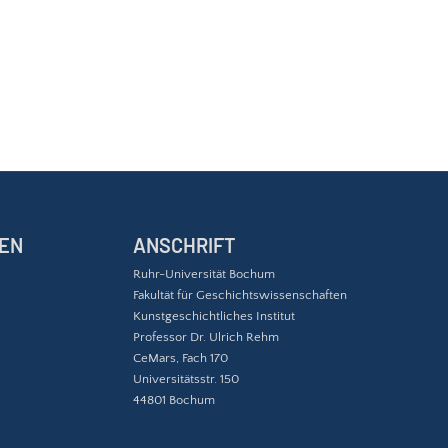
EN
ANSCHRIFT
Ruhr-Universität Bochum
Fakultät für Geschichtswissenschaften
Kunstgeschichtliches Institut
Professor Dr. Ulrich Rehm
CeMars, Fach 170
Universitätsstr. 150
44801 Bochum