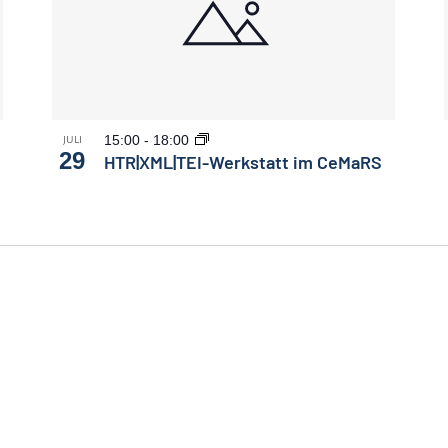
15:00
-
18:00
JULI
29
HTR|XML|TEI-Werkstatt im CeMaRS