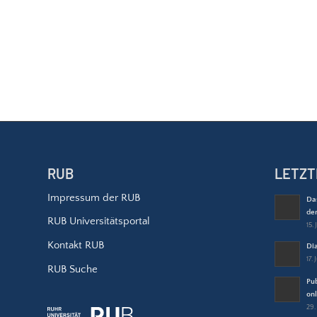
RUB
LETZT
Impressum der RUB
Da
de
RUB Universitätsportal
15. 
Kontakt RUB
Dia
17.
RUB Suche
Pub
onl
29.