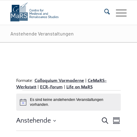
Anstehende Veranstaltungen
Formate:
Colloquium Vormoderne
|
CeMaRS-
Werkstatt
|
ECR-Forum
|
Life on MaRS
Veranstaltungen
Es sind keine anstehenden Veranstaltungen
Hinweis
vorhanden.
Veransta
Veranst
Anstehende
Suche
Zusammenf
Ansicht
Suche
Datum
Navigat
auswählen.