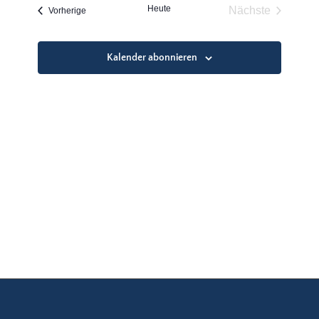
und
Heute
Nächste
Veranstaltungen
Vorherige
Ansichten
Veranstaltun
Navigatio
Kalender abonnieren